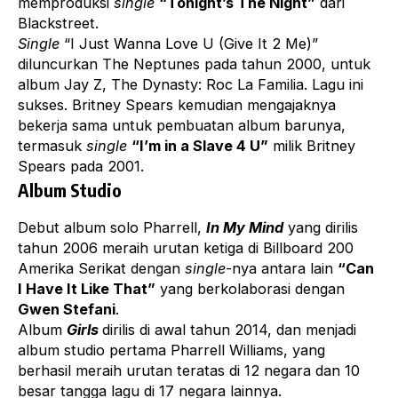
memproduksi
single
“Tonight’s The Night”
dari
Blackstreet.
Single
“I Just Wanna Love U (Give It 2 Me)”
diluncurkan The Neptunes pada tahun 2000, untuk
album Jay Z, The Dynasty: Roc La Familia. Lagu ini
sukses. Britney Spears kemudian mengajaknya
bekerja sama untuk pembuatan album barunya,
termasuk
single
“I’m in a Slave 4 U”
milik Britney
Spears pada 2001.
Album Studio
Debut album solo Pharrell,
In My Mind
yang dirilis
tahun 2006 meraih urutan ketiga di Billboard 200
Amerika Serikat dengan
single
-nya antara lain
“Can
I Have It Like That”
yang berkolaborasi dengan
Gwen Stefani
.
Album
Girls
dirilis di awal tahun 2014, dan menjadi
album studio pertama Pharrell Williams, yang
berhasil meraih urutan teratas di 12 negara dan 10
besar tangga lagu di 17 negara lainnya.