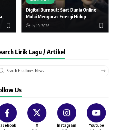
Digital Burnout: Saat Dunia Online
a
Mulai Menguras Energi Hidup
July 10, 2026
August 2,
earch Lirik Lagu / Artikel
ollow Us
Facebook
X
Instagram
Youtube