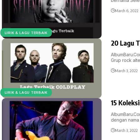
bernama Sele
March 6, 2022
LIRIK & LAGU TERBAIK
20 Lagu T
AlbumBaru.Com
Grup rock alte
March 3, 2022
LIRIK & LAGU TERBAIK
15 Koleks
AlbumBaru.Com
dengan nama 
March 3, 2022