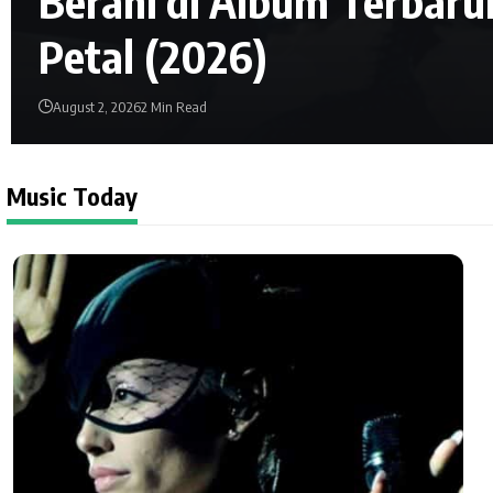
Berani di Album Terbaru
Petal (2026)
August 2, 2026
2 Min Read
Music Today