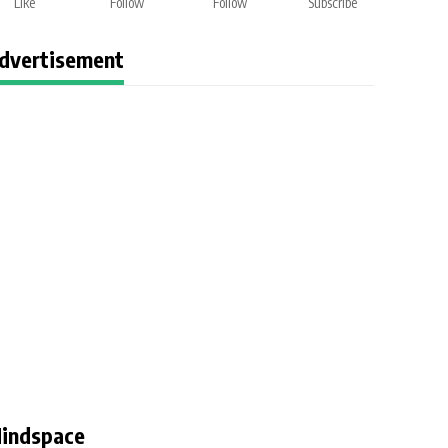
Like
Follow
Follow
Subscribe
dvertisement
indspace