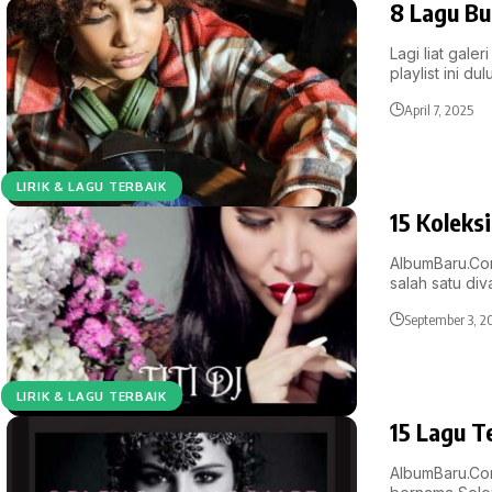
8 Lagu Bu
Lagi liat gal
playlist ini du
April 7, 2025
LIRIK & LAGU TERBAIK
15 Koleksi
AlbumBaru.Com
salah satu di
September 3, 2
LIRIK & LAGU TERBAIK
15 Lagu T
AlbumBaru.Com