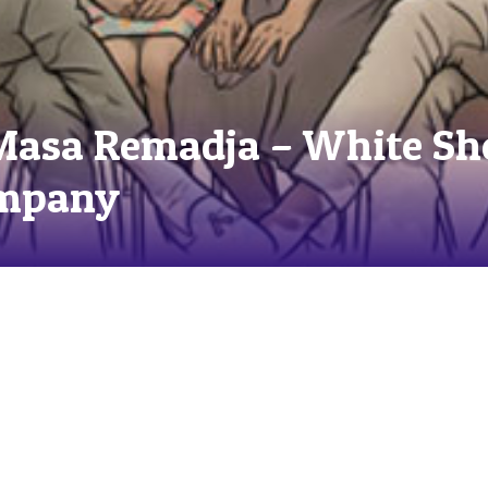
 Masa Remadja – White Sh
ompany