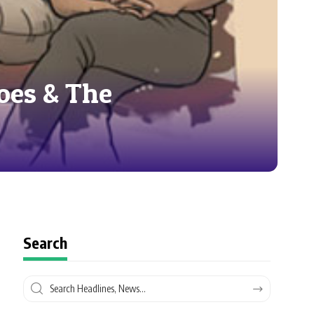
oes & The
Search