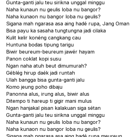
Gunta-ganti jalu teu sirikna unggal minggu
Naha kunaun nu geulis loba nu bangor?
Naha kunaon nu bangor loba nu geulis?
Sigana mah ngarasa asa aing hadé rupa, Jang Oman
Bisa payu ka sasaha tungtungna jadi cilaka
Kulit kelir konéng cangkang cau
Huntuna bodas tipung tarigu
Biwir beureum-beureum jawér hayam
Panon coklat kopi susu
Ngan naha atuh beut dimumurah?
Géblég hirup daék jadi runtah
Ulah bangga bisa gunta-ganti jalu
Komo jeung poho dibaju
Panonna alus, irung alus, biwir alus
Ditempo ti hareup ti gigir mani mulus
Ngan hanjakal pisan kalakuan siga sétan
Gunta-ganti jalu teu sirikna unggal minggu
Naha kunaun nu geulis loba nu bangor?
Naha kunaon nu bangor loba nu geulis?
Sigana mah ngarasa asa aing hadé rupa meureun,