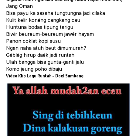
Jang Oman
Bisa payu ka sasaha tungtungna jadi cilaka
Kulit kelir konéng cangkang cau
Huntuna bodas tipung tarigu
Biwir beureum-beureum jawér hayam
Panon coklat kopi susu
Ngan naha atuh beut dimumurah?
Géblég hirup daék jadi runtah
Ulah bangga bisa gunta-ganti jalu
Komo jeung poho dibaju
Video Klip Lagu Runtah – Doel Sumbang