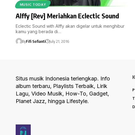
MUSIC TODAY
Alffy [Rev] Meriahkan Eclectic Sound
Eclectic Sound with Alffy akan digelar untuk menghibur
kamu yang berada di…
By
Fifi Sofianti
July 21, 2016
Situs musik Indonesia terlengkap. Info
album terbaru, Playlists Terbaik, Lirik
P
Lagu, Video Musik, How-To, Gadget,
T
Planet Jazz, hingga Lifestyle.
D