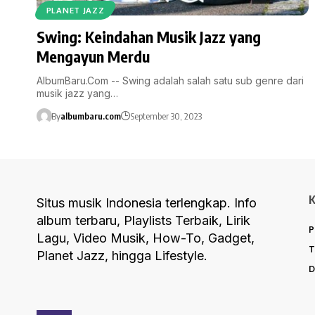
PLANET JAZZ
Swing: Keindahan Musik Jazz yang
Mengayun Merdu
AlbumBaru.Com -- Swing adalah salah satu sub genre dari
musik jazz yang…
By
albumbaru.com
September 30, 2023
Situs musik Indonesia terlengkap. Info
album terbaru, Playlists Terbaik, Lirik
P
Lagu, Video Musik, How-To, Gadget,
T
Planet Jazz, hingga Lifestyle.
D