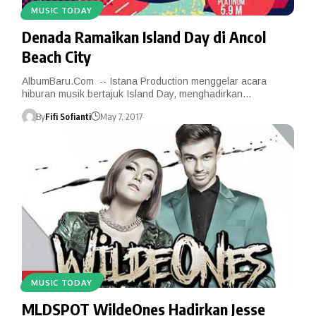
MUSIC TODAY
Denada Ramaikan Island Day di Ancol
Beach City
AlbumBaru.Com -- Istana Production menggelar acara
hiburan musik bertajuk Island Day, menghadirkan…
By
Fifi Sofianti
May 7, 2017
MUSIC TODAY
MLDSPOT WildeOnes Hadirkan Jesse