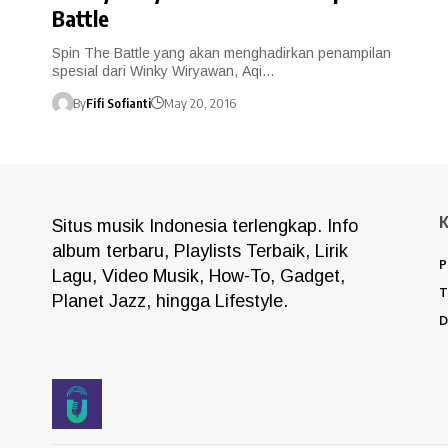
Battle
Spin The Battle yang akan menghadirkan penampilan
spesial dari Winky Wiryawan, Aqi…
By
Fifi Sofianti
May 20, 2016
Situs musik Indonesia terlengkap. Info
album terbaru, Playlists Terbaik, Lirik
P
Lagu, Video Musik, How-To, Gadget,
T
Planet Jazz, hingga Lifestyle.
D