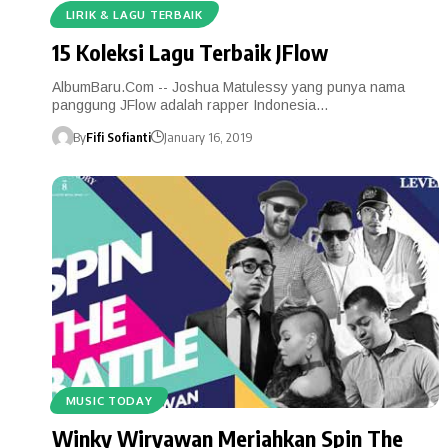
LIRIK & LAGU TERBAIK
15 Koleksi Lagu Terbaik JFlow
AlbumBaru.Com -- Joshua Matulessy yang punya nama
panggung JFlow adalah rapper Indonesia…
By
Fifi Sofianti
January 16, 2019
MUSIC TODAY
Winky Wiryawan Meriahkan Spin The