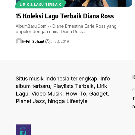
LIRIK & LAGU TERBAIK
15 Koleksi Lagu Terbaik Diana Ross
AlbumBaru.Com -- Diane Ernestine Earle Ross yang
populer dengan nama Diana Ross…
By
Fifi Sofianti
June 2, 2019
Situs musik Indonesia terlengkap. Info
album terbaru, Playlists Terbaik, Lirik
P
Lagu, Video Musik, How-To, Gadget,
T
Planet Jazz, hingga Lifestyle.
D