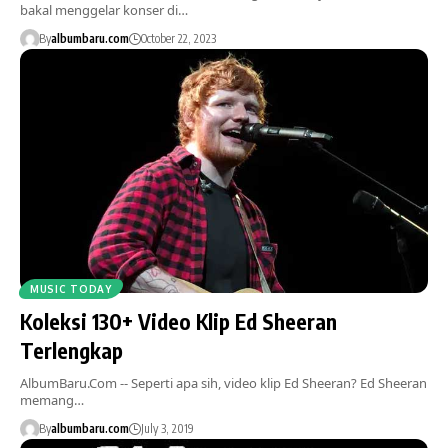
bakal menggelar konser di…
By
albumbaru.com
October 22, 2023
MUSIC TODAY
Koleksi 130+ Video Klip Ed Sheeran
Terlengkap
AlbumBaru.Com -- Seperti apa sih, video klip Ed Sheeran? Ed Sheeran
memang…
By
albumbaru.com
July 3, 2019