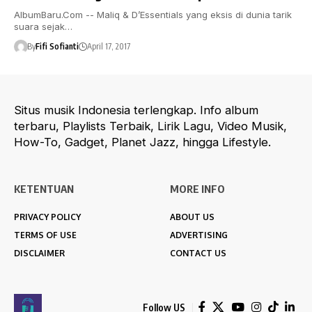
AlbumBaru.Com -- Maliq & D’Essentials yang eksis di dunia tarik
suara sejak…
By
Fifi Sofianti
April 17, 2017
Situs musik Indonesia terlengkap. Info album
terbaru, Playlists Terbaik, Lirik Lagu, Video Musik,
How-To, Gadget, Planet Jazz, hingga Lifestyle.
KETENTUAN
MORE INFO
PRIVACY POLICY
ABOUT US
TERMS OF USE
ADVERTISING
DISCLAIMER
CONTACT US
Follow US