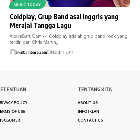
MUSIC TODAY
Coldplay, Grup Band asal Inggris yang
Merajai Tangga Lagu
AlbumBaru.Com -- Coldplay adalah grup band rock yang
terdiri dari Chris Martin,…
By
albumbaru.com
March 1, 2017
KETENTUAN
TENTANG KITA
RIVACY POLICY
ABOUT US
ERMS OF USE
INFO IKLAN
ISCLAIMER
CONTACT US