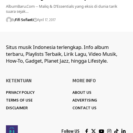
AlbumBaru.Com -- Maliq & D’Essentials yang eksis di dunia tarik
suara sejak…
By
Fifi Sofianti
April 17, 2017
Situs musik Indonesia terlengkap. Info album
terbaru, Playlists Terbaik, Lirik Lagu, Video Musik,
How-To, Gadget, Planet Jazz, hingga Lifestyle.
KETENTUAN
MORE INFO
PRIVACY POLICY
ABOUT US
TERMS OF USE
ADVERTISING
DISCLAIMER
CONTACT US
Follow US