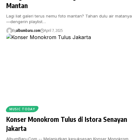
Mantan
Lagi liat galeri terus nemu foto mantan? Tahan dulu air matanya
—dengerin playlist…
By
albumbaru.com
April 7, 2025
MUSIC TODAY
Konser Monokrom Tulus di Istora Senayan
Jakarta
AlbumBaru.Com -- Melanjutkan kesuksesan Konser Monokrom