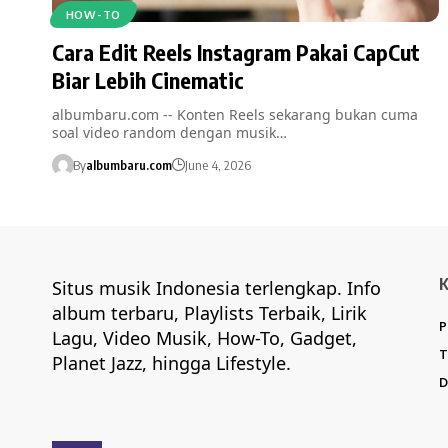
HOW-TO
Cara Edit Reels Instagram Pakai CapCut
Biar Lebih Cinematic
albumbaru.com -- Konten Reels sekarang bukan cuma
soal video random dengan musik…
By
albumbaru.com
June 4, 2026
Situs musik Indonesia terlengkap. Info
album terbaru, Playlists Terbaik, Lirik
P
Lagu, Video Musik, How-To, Gadget,
T
Planet Jazz, hingga Lifestyle.
D