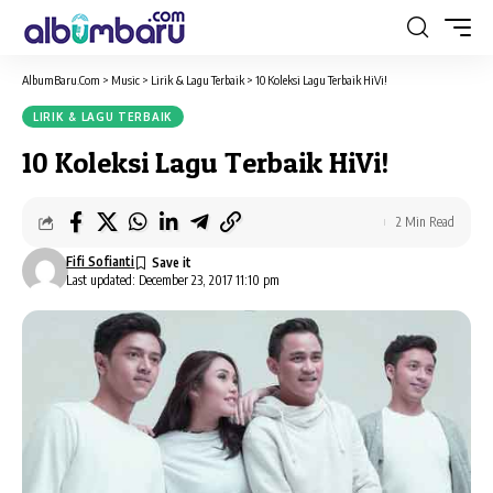
AlbumBaru.Com
>
Music
>
Lirik & Lagu Terbaik
>
10 Koleksi Lagu Terbaik HiVi!
LIRIK & LAGU TERBAIK
10 Koleksi Lagu Terbaik HiVi!
2 Min Read
Fifi Sofianti
Last updated: December 23, 2017 11:10 pm