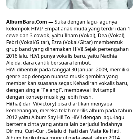
AlbumBaru.Com —
Suka dengan lagu-lagunya
kelompok HIVI? Empat anak muda yang terdiri dari 1
cewe dan 3 cowok, yaitu Ilham (Vokal), Dea (Vokal),
Febri (Vokal/Gitar), Ezra (Vokal/Gitar) membentuk
grup band yang dinamakan HiVi! Sejak pertengahan
2016 lalu, HIVI punya vokalis baru, yaitu Nadhia
Aleida, dara cantik bersuara lembut.
HiVi dibentuk pada tanggal 30 Januari 2009, memiliki
genre pop dengan nuansa musik gembira yang
memberikan suasana segar. Kehadiran vokalis baru,
dengan single “Pelangi”, membawa Hivi tampil
dengan konsep musik yg lebih fresh.
Hi(hai) dan Vi(victory) bisa diartikan menyapa
kemenangan, mereka telah merilis album pada tahun
2012 yaitu Album Say Hi! To HiVi! dengan lagu-lagu
bertema cinta yang antara lain berjudul Indahnya
Dirimu, Curi-Curi, Selalu di hati dan Mata Ke Hati.
Album berikutnya muncul pada awal tahun 2014,