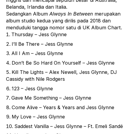
Inggris dan mencapai sepuluh besar di Australia,
Belanda, Irlandia dan Italia.
Sedangkan Album
Always In Between
merupakan
album studio kedua yang dirilis pada 2018 dan
menduduki tangga nomor satu di UK Album Chart.
Thursday – Jess Glynne
I’ll Be There – Jess Glynne
All I Am – Jess Glynne
Don’t Be So Hard On Yourself – Jess Glynne
Kill The Lights – Alex Newell, Jess Glynne, DJ
Cassidy with Nile Rodgers
123 – Jess Glynne
Gave Me Something – Jess Glynne
Come Alive – Years & Years and Jess Glynne
My Love – Jess Glynne
Saddest Vanilla –
Jess Glynne –
Ft. Emeli Sandé