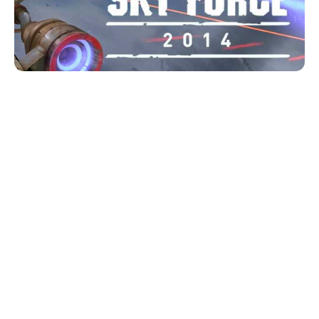
AlbumBaru.Com —
Bagi banyak
game mania
,
bermain
game
sangatlah mengasyikan. Berjam-jam
dihabiskan dengan bermain
game
. Namun, banyak
pemain
game
masih khawatir dengan kuota
internetnya yang sering kali terkuras. Padahal,
permainan lagi seru-serunya. Untunglah ada
beragam
game offline
berbasis Android yang dapat
dimainkan.
Game-game offline
semakin banyak pilihannya.
Sebut saja
Dream League Soccer (DSL), Drone
Shadow Strike, Blazing Sniper, Lara Croft Relic
Run, Pixel Dungeon, Splashy Bird, Into The Dead,
Eternium, Diponegoro – Tower Defense, Angry
Birds 2, Fruit Ninja Free
, hingga
Temple Run
.