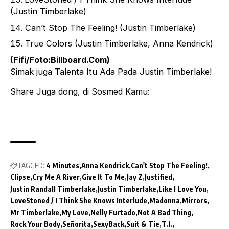
(Justin Timberlake)
Can’t Stop The Feeling! (Justin Timberlake)
True Colors (Justin Timberlake, Anna Kendrick)
(Fifi/Foto:Billboard.Com)
Simak juga
Talenta Itu Ada Pada Justin Timberlake!
Share Juga dong, di Sosmed Kamu:
TAGGED:
4 Minutes
Anna Kendrick
Can't Stop The Feeling!
Clipse
Cry Me A River
Give It To Me
Jay Z
Justified
Justin Randall Timberlake
Justin Timberlake
Like I Love You
LoveStoned / I Think She Knows Interlude
Madonna
Mirrors
Mr Timberlake
My Love
Nelly Furtado
Not A Bad Thing
Rock Your Body
Señorita
SexyBack
Suit & Tie
T.I.