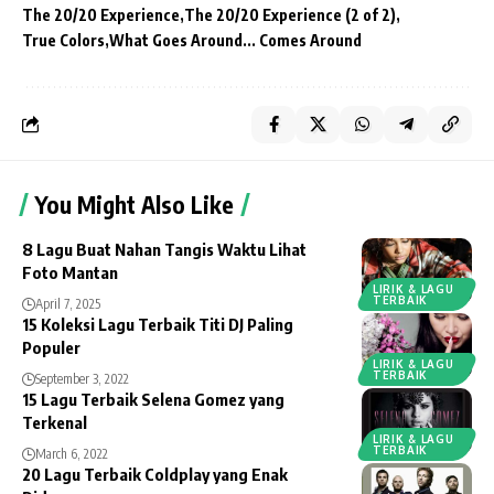
The 20/20 Experience
The 20/20 Experience (2 of 2)
True Colors
What Goes Around... Comes Around
You Might Also Like
8 Lagu Buat Nahan Tangis Waktu Lihat
Foto Mantan
LIRIK & LAGU
TERBAIK
April 7, 2025
15 Koleksi Lagu Terbaik Titi DJ Paling
Populer
LIRIK & LAGU
TERBAIK
September 3, 2022
15 Lagu Terbaik Selena Gomez yang
Terkenal
LIRIK & LAGU
TERBAIK
March 6, 2022
20 Lagu Terbaik Coldplay yang Enak