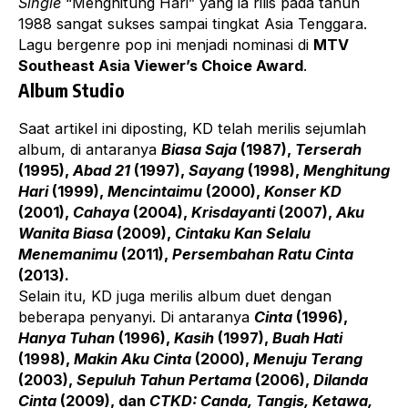
Single
“Menghitung Hari” yang ia rilis pada tahun
1988 sangat sukses sampai tingkat Asia Tenggara.
Lagu bergenre pop ini menjadi nominasi di
MTV
Southeast Asia Viewer’s Choice Award
.
Album Studio
Saat artikel ini diposting, KD telah merilis sejumlah
album, di antaranya
Biasa Saja
(1987),
Terserah
(1995),
Abad 21
(1997),
Sayang
(1998),
Menghitung
Hari
(1999),
Mencintaimu
(2000),
Konser KD
(2001),
Cahaya
(2004),
Krisdayanti
(2007),
Aku
Wanita Biasa
(2009),
Cintaku Kan Selalu
Menemanimu
(2011),
Persembahan Ratu Cinta
(2013).
Selain itu, KD juga merilis album duet dengan
beberapa penyanyi. Di antaranya
Cinta
(1996),
Hanya Tuhan
(1996),
Kasih
(1997),
Buah Hati
(1998),
Makin Aku Cinta
(2000),
Menuju Terang
(2003),
Sepuluh Tahun Pertama
(2006),
Dilanda
Cinta
(2009), dan
CTKD: Canda, Tangis, Ketawa,