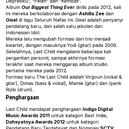
Depresiku”, “Pedih” dan “Kembali”.
Album
Our Biggest Thing Ever
dirilis pada 2012, kali
ini mereka berkolaborasi dengan
Ashilla Zee
dan
Gisel
di lagu Seluruh Nafas Ini. Gisel adalah penyanyi
pendatang baru, dan salah satu jebolan dari
Indonesian Idol.
Mereka lalu mengubah formasi dari trio menjadi
kwartet, dengan masuknya Yodi (gitar) pada 2009.
Setelahnya, Last Child mengalami beberapa kali
pergantian personil, sampai akhirnya formasi
terakhir saat mereka menggarap album studio
pertama mereka pada 2012.
Formasi baru The Last Child adalah Virgoun (vokal &
gitar), Dimas (bass & vokal), Mamie (gitar) dan Ipank
Rizki (drum).
Penghargaan
Last Child
mendapat penghargaan
Indigo Digital
Music Awards 2011
untuk kategori Best Indie,
Dahsyatnya Awards 2012
untuk kategori
Pendatang Baru Terdahsyat dan Nominasi
SCTV