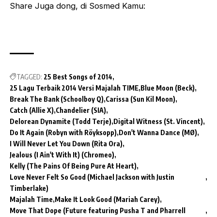
Share Juga dong, di Sosmed Kamu:
TAGGED:
25 Best Songs of 2014
25 Lagu Terbaik 2014 Versi Majalah TIME
Blue Moon (Beck)
Break The Bank (Schoolboy Q)
Carissa (Sun Kil Moon)
Catch (Allie X)
Chandelier (SIA)
Delorean Dynamite (Todd Terje)
Digital Witness (St. Vincent)
Do It Again (Robyn with Röyksopp)
Don't Wanna Dance (MØ)
I Will Never Let You Down (Rita Ora)
Jealous (I Ain't With It) (Chromeo)
Kelly (The Pains Of Being Pure At Heart)
Love Never Felt So Good (Michael Jackson with Justin
Timberlake)
Majalah Time
Make It Look Good (Mariah Carey)
Move That Dope (Future featuring Pusha T and Pharrell