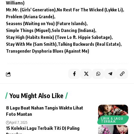
Williams)
Mr.Mr. (Girls' Generation)
No Rest For The Wicked (Lykke Li)
Problem (Ariana Grande)
Seasons (Waiting on You) (Future Islands)
Simple Things (Miguel)
Solo Dancing (Indiana)
Stay High (Habits Remix) (Tove Lo ft. Hippie Sabotage)
Stay With Me (Sam Smith)
Talking Backwards (Real Estate)
Transgender Dysphoria Blues (Against Me)
You Might Also Like
8 Lagu Buat Nahan Tangis Waktu Lihat
Foto Mantan
LIRIK & LAGU
TERBAIK
April 7, 2025
15 Koleksi Lagu Terbaik Titi DJ Paling