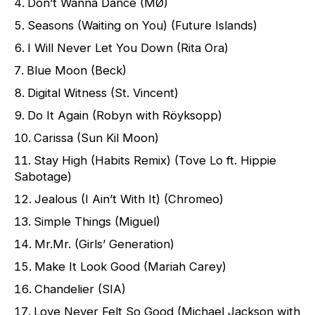
Don’t Wanna Dance (MØ)
Seasons (Waiting on You) (Future Islands)
I Will Never Let You Down (Rita Ora)
Blue Moon (Beck)
Digital Witness (St. Vincent)
Do It Again (Robyn with Röyksopp)
Carissa (Sun Kil Moon)
Stay High (Habits Remix) (Tove Lo ft. Hippie
Sabotage)
Jealous (I Ain’t With It) (Chromeo)
Simple Things (Miguel)
Mr.Mr. (Girls’ Generation)
Make It Look Good (Mariah Carey)
Chandelier (SIA)
Love Never Felt So Good (Michael Jackson with