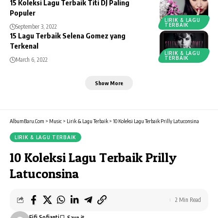
15 Koleksi Lagu Terbaik Titi DJ Paling
Populer
LIRIK & LAGU
TERBAIK
September 3, 2022
15 Lagu Terbaik Selena Gomez yang
Terkenal
LIRIK & LAGU
TERBAIK
March 6, 2022
Show More
AlbumBaru.Com
>
Music
>
Lirik & Lagu Terbaik
>
10 Koleksi Lagu Terbaik Prilly Latuconsina
LIRIK & LAGU TERBAIK
10 Koleksi Lagu Terbaik Prilly
Latuconsina
2 Min Read
Fifi Sofianti