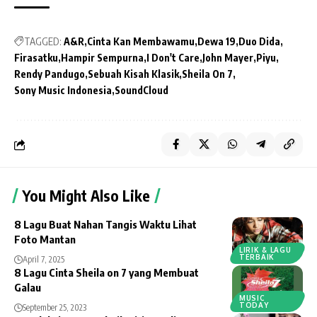
TAGGED:
A&R
Cinta Kan Membawamu
Dewa 19
Duo Dida
Firasatku
Hampir Sempurna
I Don't Care
John Mayer
Piyu
Rendy Pandugo
Sebuah Kisah Klasik
Sheila On 7
Sony Music Indonesia
SoundCloud
You Might Also Like
8 Lagu Buat Nahan Tangis Waktu Lihat
Foto Mantan
LIRIK & LAGU
TERBAIK
April 7, 2025
8 Lagu Cinta Sheila on 7 yang Membuat
Galau
MUSIC
TODAY
September 25, 2023