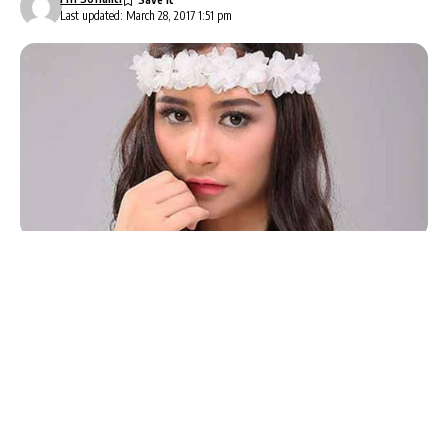
Last updated: March 28, 2017 1:51 pm
AlbumBaru.Com — Prilly Latuconsina
, gadis cantik
yang sedang naik daun kelahiran tahun 1996 ini
merupakan penyanyi, aktris dan presenter asal
Indonesia yang lahir di Kota Tangerang.
Sejak 2013, Prilly mulai terjun ke dunia perfilman
dalam film berjudul
Honeymoon
. Setelah itu ia main
juga di Film
La Tahzan, Surat Untukmu, Hangout
dan
Danur
, sebuah film horor.