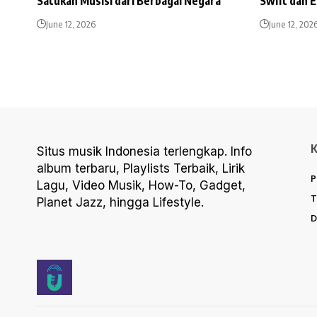
Satukan Musisi dari Berbagai Negara
Swift dan 
June 12, 2026
June 12, 202
Situs musik Indonesia terlengkap. Info
album terbaru, Playlists Terbaik, Lirik
P
Lagu, Video Musik, How-To, Gadget,
T
Planet Jazz, hingga Lifestyle.
D