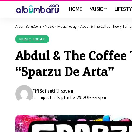
HOME
MUSIC
LIFESTY
AlbumBaru.Com
>
Music
>
Music Today
>
Abdul & The Coffee Theory Tampi
MUSIC TODAY
Abdul & The Coffee
“Sparzu De Arta”
Fifi Sofianti
Last updated: September 29, 2016 6:46 pm