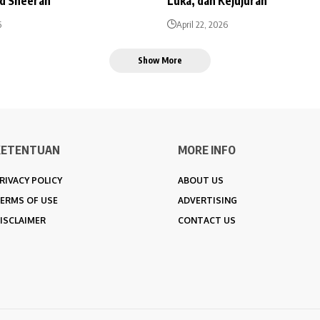
Ed Sheeran
Luka, dan Kejujuran
6
April 22, 2026
Show More
KETENTUAN
MORE INFO
RIVACY POLICY
ABOUT US
ERMS OF USE
ADVERTISING
ISCLAIMER
CONTACT US