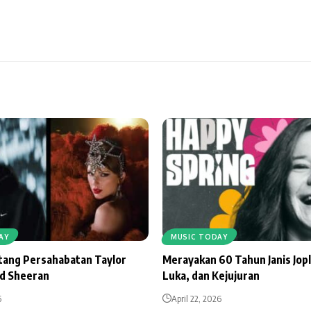
AY
MUSIC TODAY
ntang Persahabatan Taylor
Merayakan 60 Tahun Janis Jopl
Ed Sheeran
Luka, dan Kejujuran
6
April 22, 2026