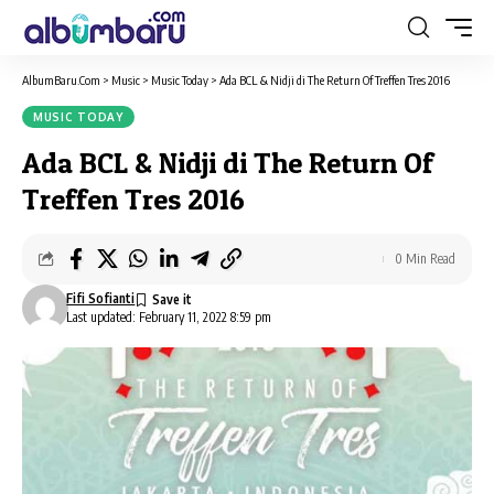
AlbumBaru.Com
>
Music
>
Music Today
>
Ada BCL & Nidji di The Return Of Treffen Tres 2016
MUSIC TODAY
Ada BCL & Nidji di The Return Of
Treffen Tres 2016
0 Min Read
Fifi Sofianti
Last updated: February 11, 2022 8:59 pm