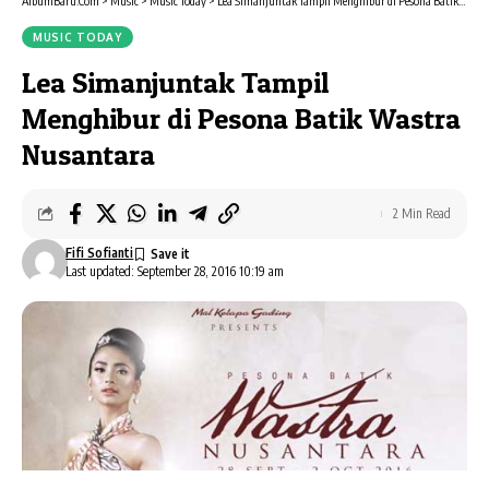
AlbumBaru.Com
>
Music
>
Music Today
>
Lea Simanjuntak Tampil Menghibur di Pesona Batik Wastra Nusantara
MUSIC TODAY
Lea Simanjuntak Tampil
Menghibur di Pesona Batik Wastra
Nusantara
2 Min Read
Fifi Sofianti
Last updated: September 28, 2016 10:19 am