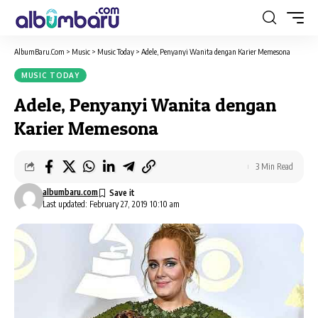
AlbumBaru.Com
>
Music
>
Music Today
>
Adele, Penyanyi Wanita dengan Karier Memesona
MUSIC TODAY
Adele, Penyanyi Wanita dengan
Karier Memesona
3 Min Read
albumbaru.com
Last updated: February 27, 2019 10:10 am