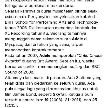
dan diciptakan sendiri, telah membius hati serta
telinga para penikmat musik di dunia.
Sejarah karirnya di dunia musik telah dirintis sejak
usia remaja. Penyanyi ini menyelesaikan kuliah di
BRIT School for Performing Arts and Technology
tahun 2006. Dia kemudian menerima kontrak dari
XL Recording tahun itu. Seorang temannya
mengunggah demo rekaman suara
Adele
di
Myspace, dan di tahun yang sama, ia pun
mendapatkan kontrak tersebut.
Pada tahun 2007,
Adele
memperoleh “
Critic Choice
Awards
” di ajang Brit Award. Setelah itu, wanita
berparas cantik ini memenangkan
polling
dari BBC
Sound of 2008.
Albumnya laris manis di pasaran. Ada 3 album yang
telah dirilis dan diedarkan ke seluruh dunia. Ada
pula
single
lagu yang dipromosikan khusus untuk
film James Bond, seperti
Skyfall
. Ketiga album
tersebut antara lain:
19
(2008),
21
(2011), dan
25
(2015).