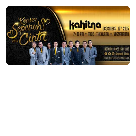
Acara konser musik menarik akan segera digelar di
kota Yogyakarta yaitu
Konser Sepenuh Cinta 2015
.
Saksikan Kahitna di Konser Sepenuh Cinta 2015
dengan dukungan bintang tamu lainnya yaitu Yovie n
Nuno, yang acaranya akan digelar pada hari Sabtu,
tanggal 12 Desember 2015, bertempat di The Alana
Yogyakarta Hotel & Convention Center, Km. 7, Jl.
Palagan Tentara Pelajar, Sleman, Yogyakarta.
Acara yang diselenggarakan untuk memberi