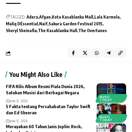
TAGGED:
Adera
Afgan
Kota Kasablanka Mall
Lala Karmela
Maliq DÉssential
Naif
Sakura Garden Festival 2015
Sheryl Sheinafia
The Kasablanka Hall
The Overtunes
You Might Also Like
FIFA Rilis Album Resmi Piala Dunia 2026,
Satukan Musisi dari Berbagai Negara
MUSIC
TODAY
June 12, 2026
5 Fakta tentang Persahabatan Taylor Swift
dan Ed Sheeran
MUSIC
TODAY
June 12, 2026
Merayakan 60 Tahun Janis Joplin: Rock,