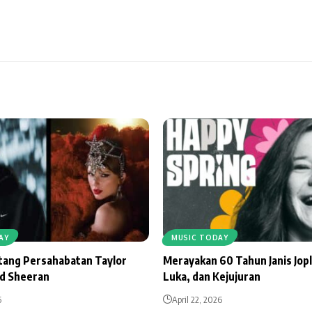
AY
MUSIC TODAY
ntang Persahabatan Taylor
Merayakan 60 Tahun Janis Jopl
Ed Sheeran
Luka, dan Kejujuran
6
April 22, 2026