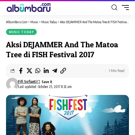
AlbumBaru.Com
>
Music
>
Music Today
>
Aksi DEJAMMER And The Matoa Tree di FISH Festival 2017
MUSIC TODAY
Aksi DEJAMMER And The Matoa
Tree di FISH Festival 2017
1 Min Read
Fifi Sofianti
Last updated: October 25, 2017 8:32 am