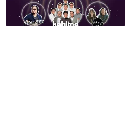
AlbumBaru.Com — Jambore Jazz Kampus
adalah
pagelaran musik jazz persembahan dari
Faculty Of
Administrative Science Bewijaya University
.
Acara digelar pada hari
Sabtu
, tanggal
18
November 2017
, jam 14.00 – Selesai, bertempat di
UMM Dome Malang, Jawa Timur
, dengan
menghadirkan penampilan musisi:
ITS Jazz
Gelaskaca
Rizkyawan’s Quartet
Grey Fia
Pen Paper Lamp