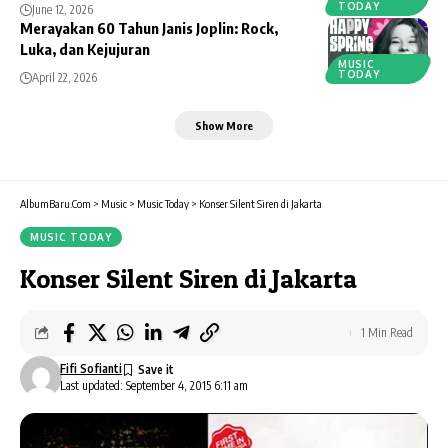
TODAY
June 12, 2026
Merayakan 60 Tahun Janis Joplin: Rock,
Luka, dan Kejujuran
MUSIC
TODAY
April 22, 2026
Show More
AlbumBaru.Com
>
Music
>
Music Today
>
Konser Silent Siren di Jakarta
MUSIC TODAY
Konser Silent Siren di Jakarta
1 Min Read
Fifi Sofianti
Last updated: September 4, 2015 6:11 am