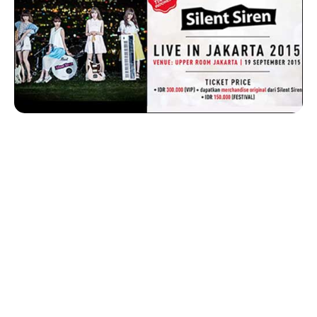
Info konser musik dari girl band asal Jepang buat
kalian penggemar Silent Siren, yaitu
Silent Siren
Live in Jakarta
.
Konser Silent Siren di Jakarta akan pada tanggal
19
September 2015
, bertempat di Uperroom Hotel
Pullman Jakarta.
Girl band yang beranggotakan 4 orang yaitu Suu
(Sumire Yoshida) sebagai vokalis dan pemain gitar,
Hinanchu (Hinako Umemura) sebagai drummer,
Ainyan (Aina Yamauchi) sebagai basist, dan Yukarun
(Yukako Kurosaka) sebagai pemain keyboard ini