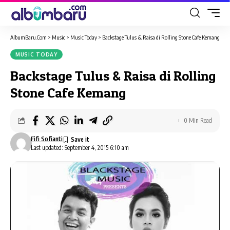
AlbumBaru.Com
>
Music
>
Music Today
>
Backstage Tulus & Raisa di Rolling Stone Cafe Kemang
MUSIC TODAY
Backstage Tulus & Raisa di Rolling
Stone Cafe Kemang
0 Min Read
Fifi Sofianti
Last updated: September 4, 2015 6:10 am