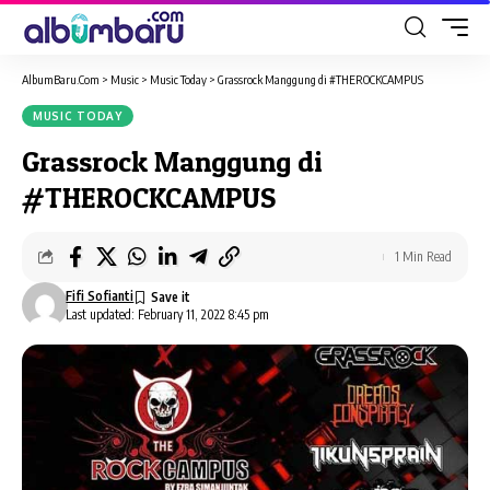
AlbumBaru.Com
>
Music
>
Music Today
>
Grassrock Manggung di #THEROCKCAMPUS
MUSIC TODAY
Grassrock Manggung di
#THEROCKCAMPUS
1 Min Read
Fifi Sofianti
Last updated: February 11, 2022 8:45 pm