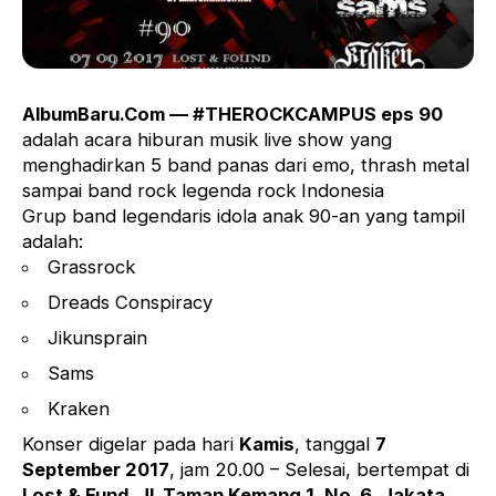
AlbumBaru.Com — #THEROCKCAMPUS eps 90
adalah acara hiburan musik live show yang
menghadirkan 5 band panas dari emo, thrash metal
sampai band rock legenda rock Indonesia
Grup band legendaris idola anak 90-an yang tampil
adalah:
Grassrock
Dreads Conspiracy
Jikunsprain
Sams
Kraken
Konser digelar pada hari
Kamis
, tanggal
7
September 2017
, jam 20.00 – Selesai, bertempat di
Lost & Fund, Jl. Taman Kemang 1, No. 6, Jakata