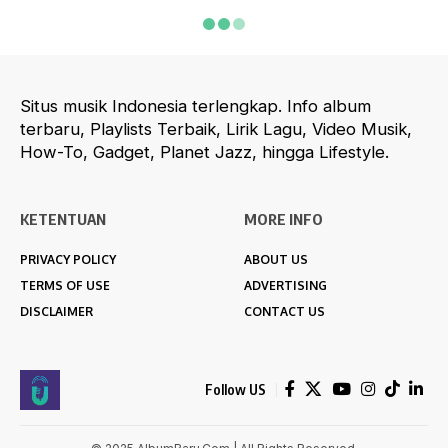
AlbumBaru.Com
>
Music
>
Music Today
>
GAC Guest Star di Escalades Envision
MUSIC TODAY
GAC Guest Star di Escalades
Envision
1 Min Read
Fifi Sofianti
Last updated: September 8, 2017 10:23 pm