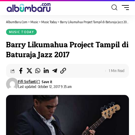
AlbumBaru.Com
>
Music
>
Music Today
>
Barry Likumahua Project Tampil di Baturaja Jazz 2017
MUSIC TODAY
Barry Likumahua Project Tampil di
Baturaja Jazz 2017
1 Min Read
Fifi Sofianti
Last updated: October 12, 2017 9:35 am