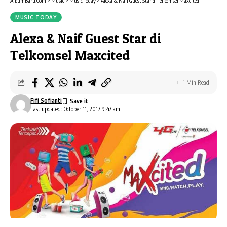
AlbumBaru.Com
>
Music
>
Music Today
>
Alexa & Naif Guest Star di Telkomsel Maxcited
MUSIC TODAY
Alexa & Naif Guest Star di
Telkomsel Maxcited
1 Min Read
Fifi Sofianti
Last updated: October 11, 2017 9:47 am