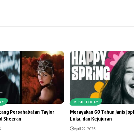
AY
MUSIC TODAY
ntang Persahabatan Taylor
Merayakan 60 Tahun Janis Jopl
Ed Sheeran
Luka, dan Kejujuran
6
April 22, 2026