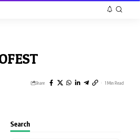
COFEST
Share
1 Min Read
Search