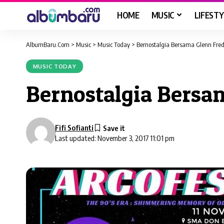
HOME
MUSIC
LIFESTY
AlbumBaru.Com
>
Music
>
Music Today
>
Bernostalgia Bersama Glenn Fre
MUSIC TODAY
Bernostalgia Bersa
Fifi Sofianti
Last updated: November 3, 2017 11:01 pm