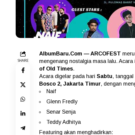
AlbumBaru.Com — ARCOFEST
merup
SHARE
mengenang nostalgia masa lalu. Acara i
of Old Times
.
Acara digelar pada hari
Sabtu
, tanggal
Bosco 2, Jakarta Timur
, dengan meng
Naif
Glenn Fredly
Senar Senja
Teddy Adhitya
Featuring akan menghadirkan: