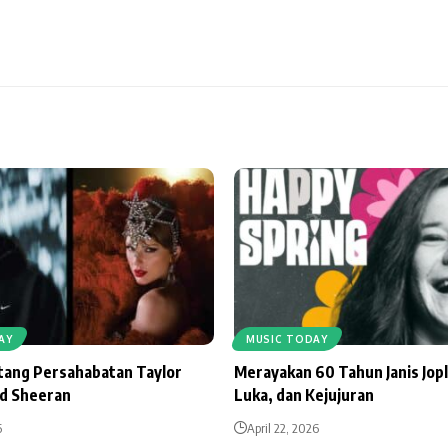
AY
MUSIC TODAY
ntang Persahabatan Taylor
Merayakan 60 Tahun Janis Jopl
Ed Sheeran
Luka, dan Kejujuran
6
April 22, 2026