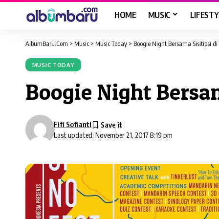
HOME
MUSIC
LIFESTY
AlbumBaru.Com
>
Music
>
Music Today
>
Boogie Night Bersama Sisitipsi d
MUSIC TODAY
Boogie Night Bersam
Fifi Sofianti
Last updated: November 21, 2017 8:19 pm