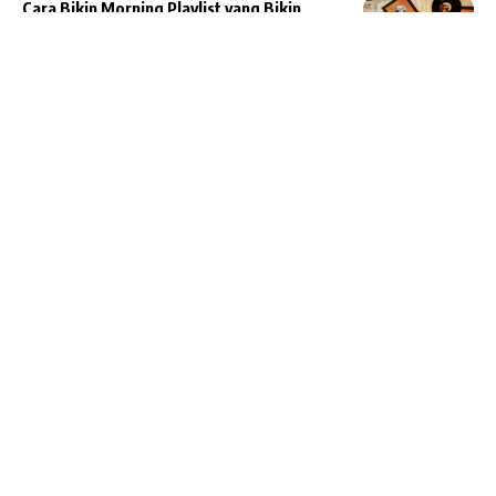
Cara Bikin Morning Playlist yang Bikin
Mood Kerja Lebih Fokus
HOW-TO
May 17, 2026
5 Aplikasi Musik untuk Musisi Pemula yang
Wajib Dicoba
HOW-TO
March 15, 2025
10 Cara Belajar Gitar Elektrik untuk Pemula
Secara Efektif
HOW-TO
September 20, 2023
Show More
AlbumBaru.Com
>
How-To
>
Nonton Drama Korea Terbaru di Aplikasi VIU Indonesia
HOW-TO
Nonton Drama Korea Terbaru di
Aplikasi VIU Indonesia