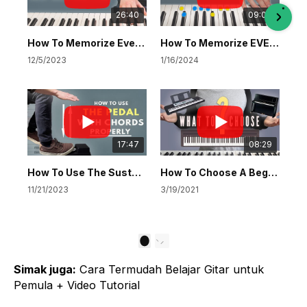
26:40
09:08
How To Memorize Every Major & Minor Chord INVERSION On Piano
How To Memorize EVERY Major Scale On Piano (The Blocks Method)
12/5/2023
1/16/2024
17:47
08:29
How To Use The Sustain Pedal With Chords | Full Beginner’s Guide
How To Choose A Beginner Digital Piano/Keyboard
11/21/2023
3/19/2021
1
Simak juga:
Cara Termudah Belajar Gitar untuk
Pemula + Video Tutorial