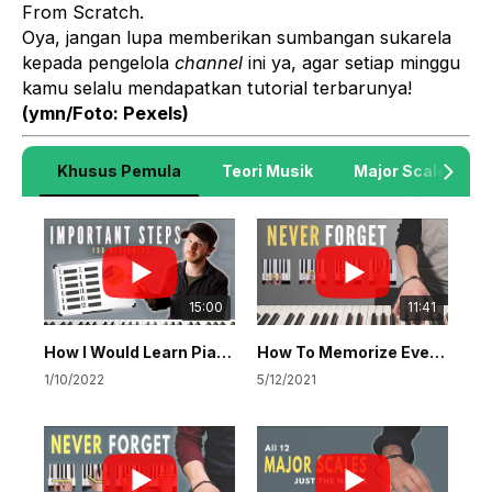
From Scratch
.
Oya, jangan lupa memberikan sumbangan sukarela
kepada pengelola
channel
ini ya, agar setiap minggu
kamu selalu mendapatkan tutorial terbarunya!
(ymn/Foto:
Pexels)
Khusus Pemula
Teori Musik
Major Scale
15:00
11:41
How I Would Learn Piano If I Started Again
How To Memorize Every Major & Minor Chord On Piano
1/10/2022
5/12/2021