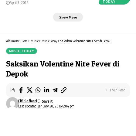
TODAY
April 9, 2026
Show More
AlbumBaru.Com
>
Music
>
Music Today
>
Saksikan Volentine Nite Fever di Depok
MUSIC TODAY
Saksikan Volentine Nite Fever di
Depok
1 Min Read
Fifi Sofianti
Last updated: January 30, 2016 8:04 pm