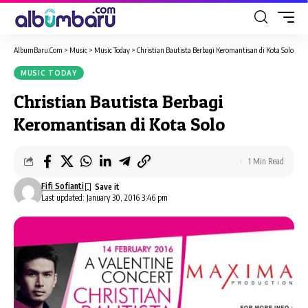
AlbumBaru.Com
>
Music
>
Music Today
>
Christian Bautista Berbagi Keromantisan di Kota Solo
MUSIC TODAY
Christian Bautista Berbagi
Keromantisan di Kota Solo
1 Min Read
Fifi Sofianti
Last updated: January 30, 2016 3:46 pm