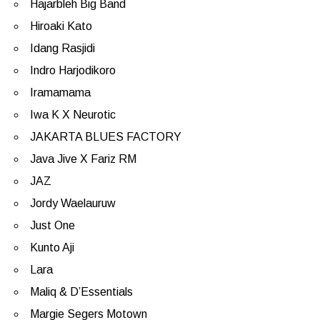
Hajarbleh Big Band
Hiroaki Kato
Idang Rasjidi
Indro Harjodikoro
Iramamama
Iwa K X Neurotic
JAKARTA BLUES FACTORY
Java Jive X Fariz RM
JAZ
Jordy Waelauruw
Just One
Kunto Aji
Lara
Maliq & D’Essentials
Margie Segers Motown