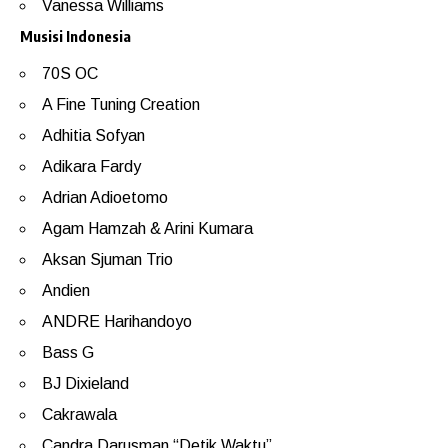
Vanessa Williams
Musisi Indonesia
70S OC
A Fine Tuning Creation
Adhitia Sofyan
Adikara Fardy
Adrian Adioetomo
Agam Hamzah & Arini Kumara
Aksan Sjuman Trio
Andien
ANDRE Harihandoyo
Bass G
BJ Dixieland
Cakrawala
Candra Darusman “Detik Waktu”