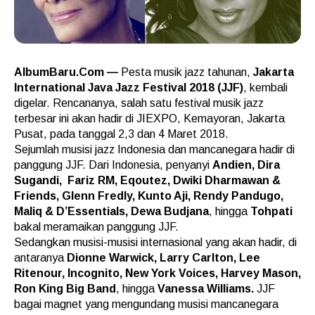
AlbumBaru.Com —
Pesta musik jazz tahunan,
Jakarta
International Java Jazz Festival 2018 (JJF)
, kembali
digelar. Rencananya, salah satu festival musik jazz
terbesar ini akan hadir di JIEXPO, Kemayoran, Jakarta
Pusat, pada tanggal 2,3 dan 4 Maret 2018.
Sejumlah musisi jazz Indonesia dan mancanegara hadir di
panggung JJF. Dari Indonesia, penyanyi
Andien
, Dira
Sugandi, Fariz RM, Eqoutez, Dwiki Dharmawan &
Friends, Glenn Fredly, Kunto Aji, Rendy Pandugo,
Maliq & D’Essentials, Dewa Budjana
, hingga
Tohpati
bakal meramaikan panggung JJF.
Sedangkan musisi-musisi internasional yang akan hadir, di
antaranya
Dionne Warwick, Larry Carlton, Lee
Ritenour, Incognito, New York Voices, Harvey Mason,
Ron King Big Band
, hingga
Vanessa Williams.
JJF
bagai magnet yang mengundang musisi mancanegara