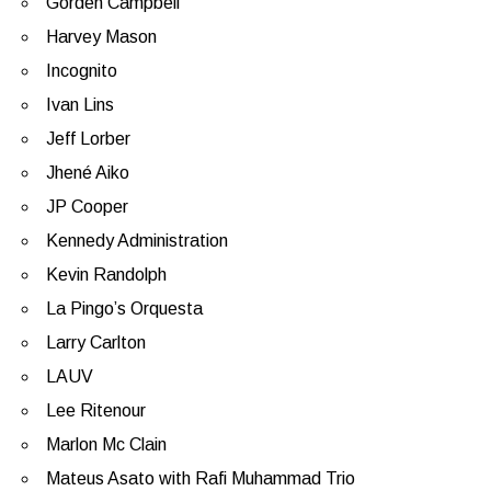
Gorden Campbell
Harvey Mason
Incognito
Ivan Lins
Jeff Lorber
Jhené Aiko
JP Cooper
Kennedy Administration
Kevin Randolph
La Pingo’s Orquesta
Larry Carlton
LAUV
Lee Ritenour
Marlon Mc Clain
Mateus Asato with Rafi Muhammad Trio