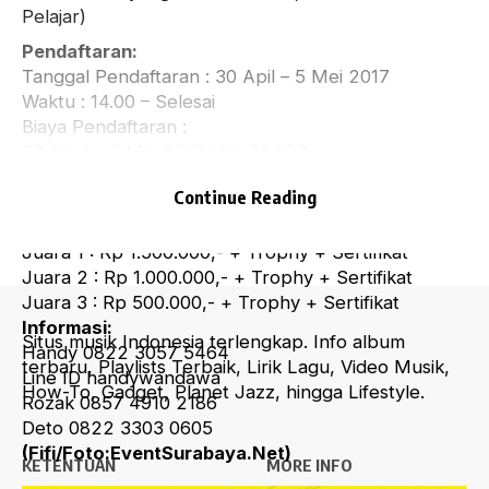
Pelajar)
Pendaftaran:
Tanggal Pendaftaran : 30 Apil – 5 Mei 2017
Waktu : 14.00 – Selesai
Biaya Pendaftaran :
30 April – 3 Mei 2017 : Rp 80.000
4 Mei – 5 Mei 2017 : Rp 100.000 (Berlaku s/d jam
Continue Reading
14.00)
Hadiah:
Juara 1 : Rp 1.500.000,- + Trophy + Sertifikat
Juara 2 : Rp 1.000.000,- + Trophy + Sertifikat
Juara 3 : Rp 500.000,- + Trophy + Sertifikat
Informasi:
Situs musik Indonesia terlengkap. Info album
Handy 0822 3057 5464
terbaru, Playlists Terbaik, Lirik Lagu, Video Musik,
Line ID handywandawa
How-To, Gadget, Planet Jazz, hingga Lifestyle.
Rozak 0857 4910 2186
Deto 0822 3303 0605
(Fifi/Foto:EventSurabaya.Net)
KETENTUAN
MORE INFO