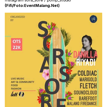
Instagram sora_sore / pomp_studio
(Fifi/Foto:EventMalang.Net)