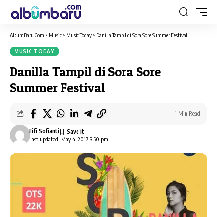
AlbumBaru.Com
>
Music
>
Music Today
>
Danilla Tampil di Sora Sore Summer Festival
MUSIC TODAY
Danilla Tampil di Sora Sore
Summer Festival
1 Min Read
Fifi Sofianti
Last updated: May 4, 2017 3:50 pm