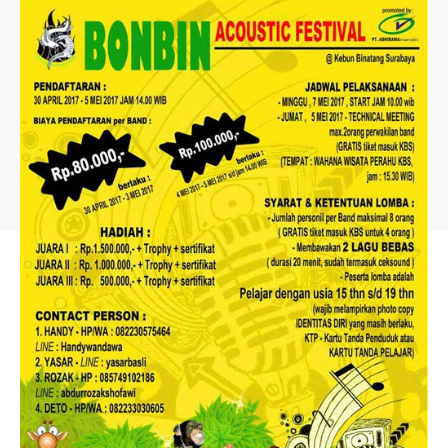
PRIVACY POLICY
ABOUT US
TERMS OF USE
ADVERTISING
DISCLAIMER
CONTACT US
Follow US
© 2025 AlbumBaru.Com | All Rights Reserved.