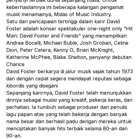
penyanyi terbaik dunia sepanjang masa. Untuk
keberhasilannya ini beberapa kalangan pengamat
musik menamainya‚ Midas of Music Industry.
Satu dari pencapaian tertinggi dalam karir David
Foster adalah konser spektakuler one-night only “Hit
Man: David Foster and Friends” yang menampilkan
Andrea Bocelli‚ Michael Buble‚ Josh Groban‚ Celine
Dion‚ Peter Cetera‚ Kenny G‚ Brian McKnight‚
Katherine McPhee‚ Blake Shelton‚ penyanyi debutan
Charice
David Foster berkarya di jalur musik sejak tahun 1973
dan dengan cepat segera mendapat reputasi sebagai
kibordis yang disegani
Sepanjang karirnya‚ David Foster telah menunjukkan
dirinya sebagai musisi yang kreatif‚ pekerja keras‚ dan
perhatian. Ia tumbuh sebagai produser dan penulis
lagu papan atas yang telah bekerja dengan banyak
nama besar dan berhasil padu dengan mereka untuk
menciptakan banyak hits terbaik selama 80-an dan
90-an.