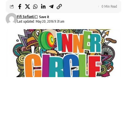
0 Min Read
Fifi Sofianti
Last updated: May 20, 2016 9:31 am
Inner Circle
bertema “
Month of Communities
”
diselenggarakan oleh Living World, Alam Sutera,
dengan rangkaian acara Painter & Curators,
Magicians, Sneaker Nations, DJ Invasion, Yoyo,
Cosplayer, Dog Lovers dan Botanist.