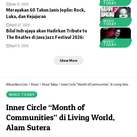
MUSIC
TODAY
June 12, 2026
Merayakan 60 Tahun Janis Joplin: Rock,
Luka, dan Kejujuran
MUSIC
TODAY
April 22, 2026
Bilal Indrajaya akan Hadirkan Tribute to
The Beatles di Java Jazz Festival 2026:
MUSIC
TODAY
April 9, 2026
Show More
AlbumBaru.Com
>
Music
>
Music Today
>
Inner Circle “Month of Communities” di Living World, Alam Sutera
MUSIC TODAY
Inner Circle “Month of
Communities” di Living World,
Alam Sutera