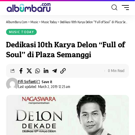
AlbumBaru.Com
>
Music
>
Music Today
>
Dedikasi 10th Karya Delon “Full of Soul” di Plaza Semanggi
MUSIC TODAY
Dedikasi 10th Karya Delon “Full of
Soul” di Plaza Semanggi
0 Min Read
Fifi Sofianti
Last updated: March 2, 2019 12:25 am