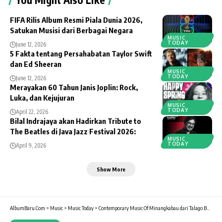
FIFA Rilis Album Resmi Piala Dunia 2026,
Satukan Musisi dari Berbagai Negara
MUSIC
TODAY
June 12, 2026
5 Fakta tentang Persahabatan Taylor Swift
dan Ed Sheeran
MUSIC
TODAY
June 12, 2026
Merayakan 60 Tahun Janis Joplin: Rock,
Luka, dan Kejujuran
MUSIC
TODAY
April 22, 2026
Bilal Indrajaya akan Hadirkan Tribute to
The Beatles di Java Jazz Festival 2026:
MUSIC
TODAY
April 9, 2026
Show More
AlbumBaru.Com
>
Music
>
Music Today
>
Contemporary Music Of Minangkabau dari Talago Buni