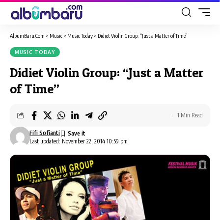
AlbumBaru.Com
>
Music
>
Music Today
>
Didiet Violin Group: “Just a Matter of Time”
MUSIC TODAY
Didiet Violin Group: “Just a Matter
of Time”
1 Min Read
Fifi Sofianti
Last updated: November 22, 2014 10:59 pm