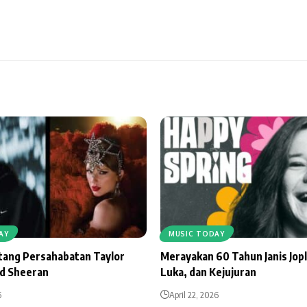
AY
MUSIC TODAY
ntang Persahabatan Taylor
Merayakan 60 Tahun Janis Jopl
Ed Sheeran
Luka, dan Kejujuran
6
April 22, 2026