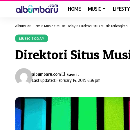
HOME
MUSIC
LIFESTY
AlbumBaru.Com
>
Music
>
Music Today
>
Direktori Situs Musik Terlengkap
MUSIC TODAY
Direktori Situs Mus
albumbaru.com
Last updated: February 14, 2019 6:36 pm