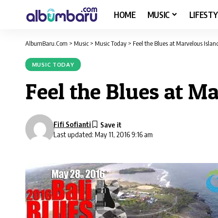
HOME
MUSIC
LIFESTY
AlbumBaru.Com
>
Music
>
Music Today
>
Feel the Blues at Marvelous Island
MUSIC TODAY
Feel the Blues at Ma
Fifi Sofianti
Last updated: May 11, 2016 9:16 am