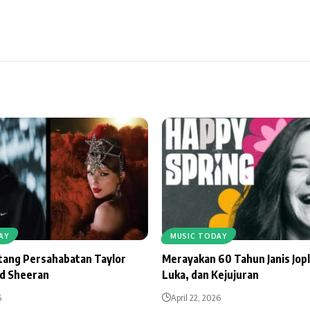
AY
MUSIC TODAY
ntang Persahabatan Taylor
Merayakan 60 Tahun Janis Jopl
Ed Sheeran
Luka, dan Kejujuran
6
April 22, 2026