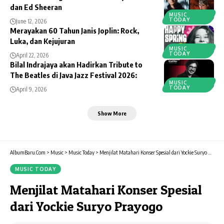
dan Ed Sheeran
MUSIC
TODAY
June 12, 2026
Merayakan 60 Tahun Janis Joplin: Rock,
Luka, dan Kejujuran
MUSIC
TODAY
April 22, 2026
Bilal Indrajaya akan Hadirkan Tribute to
The Beatles di Java Jazz Festival 2026:
MUSIC
TODAY
April 9, 2026
Show More
AlbumBaru.Com
>
Music
>
Music Today
>
Menjilat Matahari Konser Spesial dari Yockie Suryo Prayogo
MUSIC TODAY
Menjilat Matahari Konser Spesial
dari Yockie Suryo Prayogo