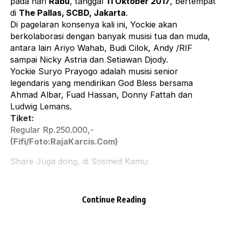
pada hari
Rabu
, tanggal
11 Oktober 2017
, bertempat
di
The Pallas, SCBD, Jakarta
.
Di pagelaran konsenya kali ini, Yockie akan
berkolaborasi dengan banyak musisi tua dan muda,
antara lain Ariyo Wahab, Budi Cilok, Andy /RIF
sampai Nicky Astria dan Setiawan Djody.
Yockie Suryo Prayogo adalah musisi senior
legendaris yang mendirikan God Bless bersama
Ahmad Albar, Fuad Hassan, Donny Fattah dan
Ludwig Lemans.
Tiket:
Regular Rp.250.000,-
(Fifi/Foto:RajaKarcis.Com)
Share Juga dong, di Sosmed Kamu:
Continue Reading