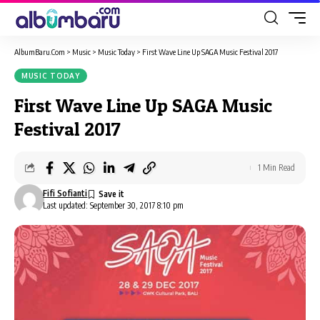
AlbumBaru.Com
>
Music
>
Music Today
>
First Wave Line Up SAGA Music Festival 2017
MUSIC TODAY
First Wave Line Up SAGA Music
Festival 2017
1 Min Read
Fifi Sofianti
Last updated: September 30, 2017 8:10 pm