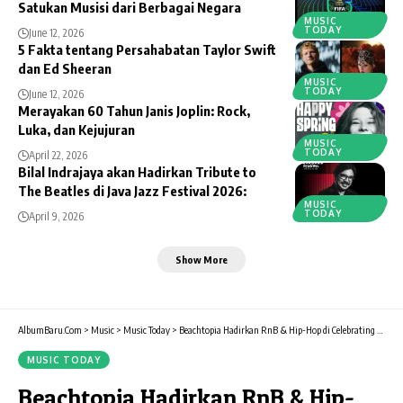
Satukan Musisi dari Berbagai Negara
MUSIC
TODAY
June 12, 2026
5 Fakta tentang Persahabatan Taylor Swift
dan Ed Sheeran
MUSIC
TODAY
June 12, 2026
Merayakan 60 Tahun Janis Joplin: Rock,
Luka, dan Kejujuran
MUSIC
TODAY
April 22, 2026
Bilal Indrajaya akan Hadirkan Tribute to
The Beatles di Java Jazz Festival 2026:
MUSIC
TODAY
April 9, 2026
Show More
AlbumBaru.Com
>
Music
>
Music Today
>
Beachtopia Hadirkan RnB & Hip-Hop di Celebrating 9th Anniversary Wave
MUSIC TODAY
Beachtopia Hadirkan RnB & Hip-