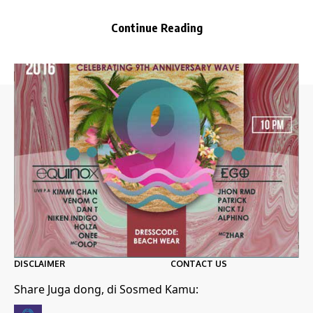
Continue Reading
Situs musik Indonesia terlengkap. Info album
terbaru, Playlists Terbaik, Lirik Lagu, Video Musik,
How-To, Gadget, Planet Jazz, hingga Lifestyle.
KETENTUAN
MORE INFO
PRIVACY POLICY
ABOUT US
TERMS OF USE
ADVERTISING
DISCLAIMER
CONTACT US
Share Juga dong, di Sosmed Kamu: