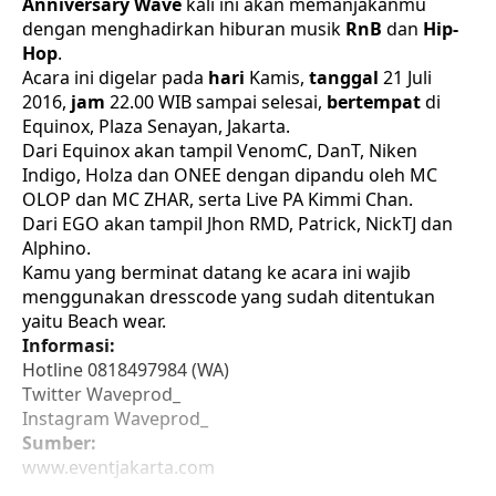
Anniversary Wave
kali ini akan memanjakanmu
dengan menghadirkan hiburan musik
RnB
dan
Hip-
Hop
.
Acara ini digelar pada
hari
Kamis,
tanggal
21 Juli
2016,
jam
22.00 WIB sampai selesai,
bertempat
di
Equinox, Plaza Senayan, Jakarta.
Dari Equinox akan tampil VenomC, DanT, Niken
Indigo, Holza dan ONEE dengan dipandu oleh MC
OLOP dan MC ZHAR, serta Live PA Kimmi Chan.
Dari EGO akan tampil Jhon RMD, Patrick, NickTJ dan
Alphino.
Kamu yang berminat datang ke acara ini wajib
menggunakan dresscode yang sudah ditentukan
yaitu Beach wear.
Informasi:
Hotline 0818497984 (WA)
Twitter Waveprod_
Instagram Waveprod_
Sumber:
www.eventjakarta.com