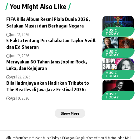
You Might Also Like
FIFA Rilis Album Resmi Piala Dunia 2026,
Satukan Musisi dari Berbagai Negara
MUSIC
TODAY
June 12, 2026
5 Fakta tentang Persahabatan Taylor Swift
dan Ed Sheeran
MUSIC
TODAY
June 12, 2026
Merayakan 60 Tahun Janis Joplin: Rock,
Luka, dan Kejujuran
MUSIC
TODAY
April 22, 2026
Bilal Indrajaya akan Hadirkan Tribute to
The Beatles di Java Jazz Festival 2026:
MUSIC
TODAY
April 9, 2026
Show More
AlbumBaru.Com
>
Music
>
Music Today
>
Priangan Dangdut Competition di Metro Indah Mall Bandung