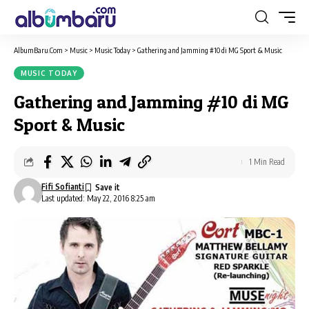
AlbumBaru.Com
>
Music
>
Music Today
>
Gathering and Jamming #10 di MG Sport & Music
MUSIC TODAY
Gathering and Jamming #10 di MG
Sport & Music
1 Min Read
Fifi Sofianti
Last updated: May 22, 2016 8:25 am