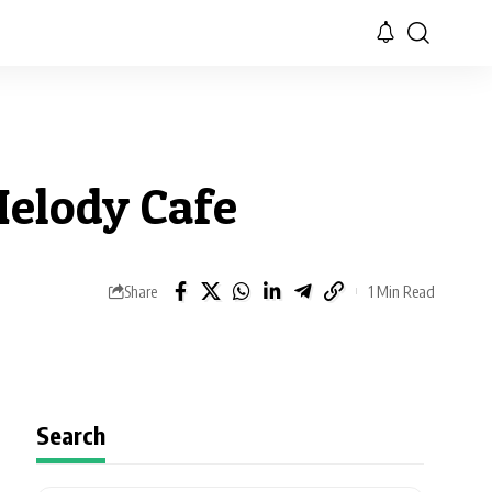
Melody Cafe
1 Min Read
Share
Search