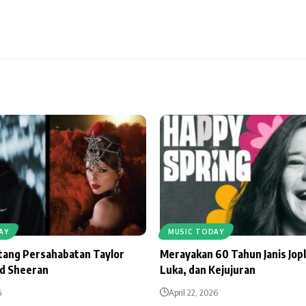
AY
MUSIC TODAY
ntang Persahabatan Taylor
Merayakan 60 Tahun Janis Jopl
Ed Sheeran
Luka, dan Kejujuran
6
April 22, 2026