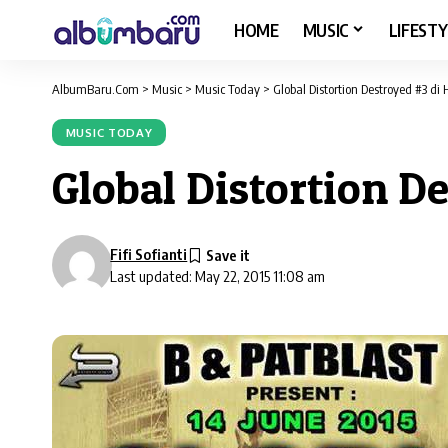
HOME
MUSIC
LIFESTY
AlbumBaru.Com
>
Music
>
Music Today
>
Global Distortion Destroyed #3 d
MUSIC TODAY
Global Distortion D
Fifi Sofianti
Last updated: May 22, 2015 11:08 am