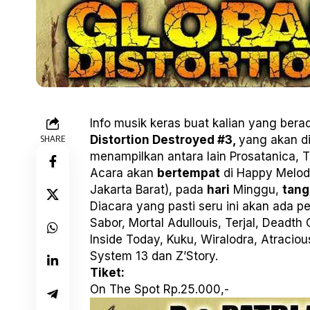
Info musik keras buat kalian yang berad
SHARE
Distortion Destroyed #3,
yang akan di
menampilkan antara lain Prosatanica, 
Acara akan
bertempat
di Happy Melody
Jakarta Barat), pada
hari
Minggu,
tang
Diacara yang pasti seru ini akan ada p
Sabor, Mortal Adullouis, Terjal, Deadth
Inside Today, Kuku, Wiralodra, Atracious
System 13 dan Z’Story.
Tiket:
On The Spot Rp.25.000,-