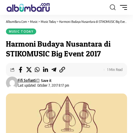
AlbumBaru.Com
>
Music
>
Music Today
>
Harmoni Budaya Nusantara di STIKOMUSIC Big Event 2017
MUSIC TODAY
Harmoni Budaya Nusantara di
STIKOMUSIC Big Event 2017
1 Min Read
Fifi Sofianti
Last updated: October 7, 2017 8:17 pm