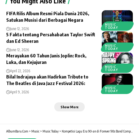
You Might Also Like
FIFA Rilis Album Resmi Piala Dunia 2026,
Satukan Musisi dari Berbagai Negara
MUSIC
TODAY
June 12, 2026
5 Fakta tentang Persahabatan Taylor Swift
dan Ed Sheeran
MUSIC
TODAY
June 12, 2026
Merayakan 60 Tahun Janis Joplin: Rock,
Luka, dan Kejujuran
MUSIC
TODAY
April 22, 2026
Bilal Indrajaya akan Hadirkan Tribute to
The Beatles di Java Jazz Festival 2026:
MUSIC
TODAY
April 9, 2026
Show More
AlbumBaru.Com
>
Music
>
Music Today
>
Kompetisi Lagu Era 90-an di Forever 90s Band Competition