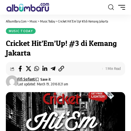
AlbumBaru.Com
>
Music
>
Music Today
>
Cricket Hit’Em’Up! #3 di Kemang Jakarta
MUSIC TODAY
Cricket Hit’Em’Up! #3 di Kemang
Jakarta
1 Min Read
Fifi Sofianti
Last updated: March 19, 2016 8:21 am