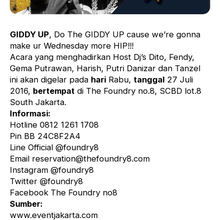
GIDDY UP
, Do The GIDDY UP cause we’re gonna
make ur Wednesday more HIP!!!
Acara yang menghadirkan Host Dj’s Dito, Fendy,
Gema Putrawan, Harish, Putri Danizar dan Tanzel
ini akan digelar pada
hari
Rabu,
tanggal
27 Juli
2016,
bertempat
di The Foundry no.8, SCBD lot.8
South Jakarta.
Informasi:
Hotline 0812 1261 1708
Pin BB 24C8F2A4
Line Official @foundry8
Email
reservation@thefoundry8.com
Instagram @foundry8
Twitter @foundry8
Facebook The Foundry no8
Sumber:
www.eventjakarta.com