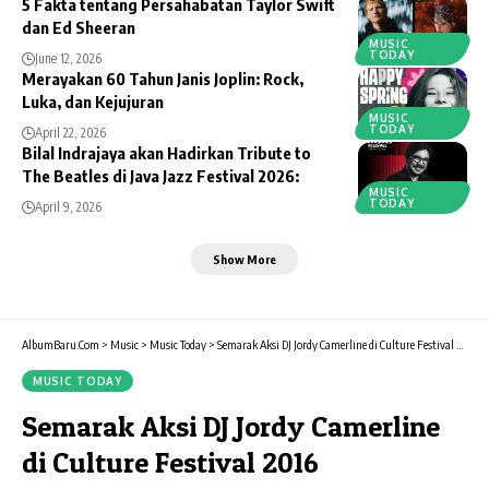
5 Fakta tentang Persahabatan Taylor Swift
dan Ed Sheeran
MUSIC
TODAY
June 12, 2026
Merayakan 60 Tahun Janis Joplin: Rock,
Luka, dan Kejujuran
MUSIC
TODAY
April 22, 2026
Bilal Indrajaya akan Hadirkan Tribute to
The Beatles di Java Jazz Festival 2026:
MUSIC
TODAY
April 9, 2026
Show More
AlbumBaru.Com
>
Music
>
Music Today
>
Semarak Aksi DJ Jordy Camerline di Culture Festival 2016
MUSIC TODAY
Semarak Aksi DJ Jordy Camerline
di Culture Festival 2016