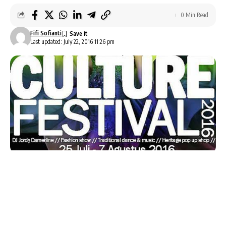
0 Min Read
Fifi Sofianti
Last updated: July 22, 2016 11:26 pm
Culture Festival 2016
yang akan dimeriahkan
dengan kehadiran DJ Jordy Camerline, Fashion
Show, Traditional Dance & Music dan Heritage Pop
Up Shop akan menghibur warga Tangerang dan
sekitarnya.