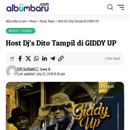
AlbumBaru.Com
>
Music
>
Music Today
>
Host Dj’s Dito Tampil di GIDDY UP
MUSIC TODAY
Host Dj’s Dito Tampil di GIDDY UP
1 Min Read
Fifi Sofianti
Last updated: July 23, 2016 8:36 pm