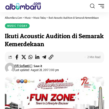
AlbumBaru.Com
>
Music
>
Music Today
>
Ikuti Acoustic Audition di Semarak Kemerdekaan
MUSIC TODAY
Ikuti Acoustic Audition di Semarak
Kemerdekaan
2 Min Read
Fifi Sofianti
Last updated: August 28, 2017 3:00 pm